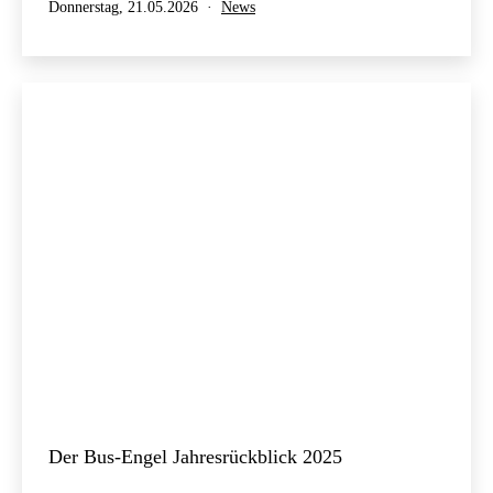
Veröffentlicht
Kategorisiert
Donnerstag, 21.05.2026
News
am
als
Der Bus-Engel Jahresrückblick 2025