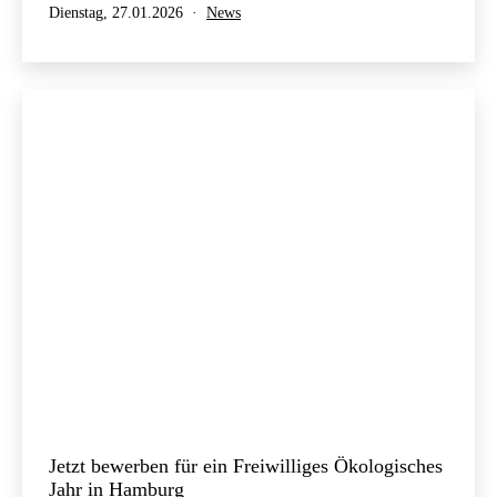
Veröffentlicht
Kategorisiert
Dienstag, 27.01.2026
News
am
als
Jetzt bewerben für ein Freiwilliges Ökologisches
Jahr in Hamburg