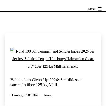
Zum
hvv
Menü
Inhalt
Schulprojekte
springen
A
k
t
u
e
l
l
e
s
Haltestellen Clean Up 2026: Schulklassen
sammeln über 125 kg Müll
Veröffentlicht
Kategorisiert
Dienstag, 23.06.2026
News
am
als