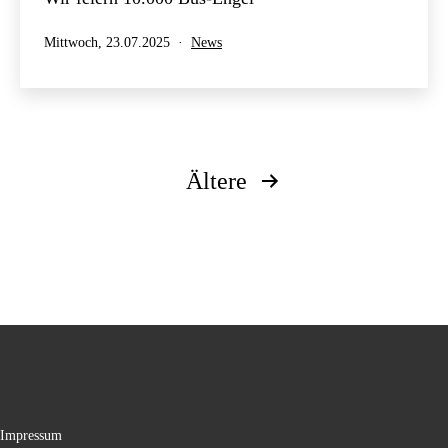
Veröffentlicht
Kategorisiert
Mittwoch, 23.07.2025
News
am
als
Seitennummerierung
Ältere
der
Beiträge
Impressum