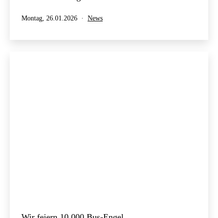
Veröffentlicht
Kategorisiert
Montag, 26.01.2026
News
am
als
Wir feiern 10.000 Bus-Engel