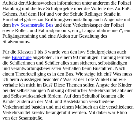
Auftakt der Aktionswochen informierten unter anderem die Polizei
Hamburg und die hvv Schulprojekte über die Vorteile des Zu-Fuß-
Gehens. Auf dem Hof und vor der Schule Rellinger Straße in
Eimsbüttel gab es zur Eröffnungsveranstaltung auch Angebote mit
dem
hvv Sesamstraße Bus
und dem Verkehrskasper der Polizei
sowie Roller- und Fahrradparcours, ein „Langsamfahrrennen“, ein
Fußgängertraining und eine Aktion zur Gestaltung des
Straßenraums.
Für die Klassen 1 bis 3 wurde von den hvv Schulprojekten auch
eine
Busschule
angeboten. In einem 90 minütigen Training lernten
die Schülerinnen und Schüler alles zum sicheren, selbstständigen
und verantwortungsbewussten Verhalten beim Busfahren. Nach
einem Theorieteil ging es in den Bus. Wie steige ich ein? Was muss
ich beim Aussteigen beachten? Was ist der Tote Winkel und wie
verhalte ich mich im Bus? Diese Themen sollen Ängste der Kinder
bei der selbstständigen Nutzung öffentlicher Verkehrsmittel abbauen
und Selbstwirksamkeit fördern. Auf dem Schulhof konnten alle
Kinder zudem an der Mal- und Bastelstation verschiedene
Verkehrsmittel basteln und mit einem Malbuch an die verschiedenen
Verkehrsmittel kreativ herangeführt werden. Mit dabei war Elmo
von der Sesamstraße.